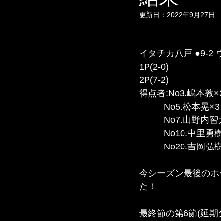
更新日：
2022年9月27日
イタチカ八戸 ●9-2
1P(2-0)
2P(7-2)
得点者:No3.嶋本敦×2     
          No5.松本晃×3 
          No7.山野内智
          No10.中里勇樹 
          No20.吉岡弘樹
今シーズン最後のホ
た！      
最終節の第6節(延期分)