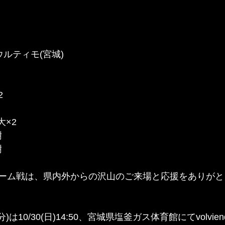
 ウルティモ(宮城)
         
            
大×2             
            
      
ーム戦は、県内外からの沢山のご来場と応援をありがと
は10/30(日)14:50、宮城県塩釜ガス体育館にてvolvi