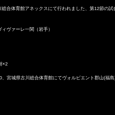
花巻市総合体育館アネックスにて行われました、第12節の
3 ヴィヴァーレ一関（岩手）
岡弘樹×2
日)9:30、宮城県古川総合体育館にてヴォルビエント郡山(福