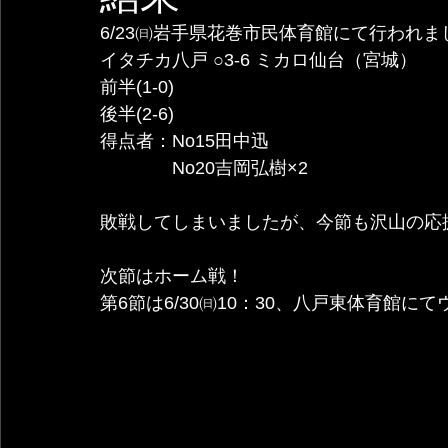
6/23㈰岩手県花巻市民体育館にて行われま
イタチカ八戸 ○3-6 ミカロ仙台（宮城）
前半(1-0)
後半(2-6)  
得点者：No15田中迅
　　　　No20吉岡弘樹×2
敗戦してしまいましたが、今節も沢山の応
次節はホーム戦！
第6節は6/30㈰10：30、八戸東体育館