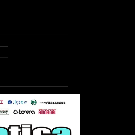
41回全国フットサル選抜
の詳細とライブ配信のお
せ]