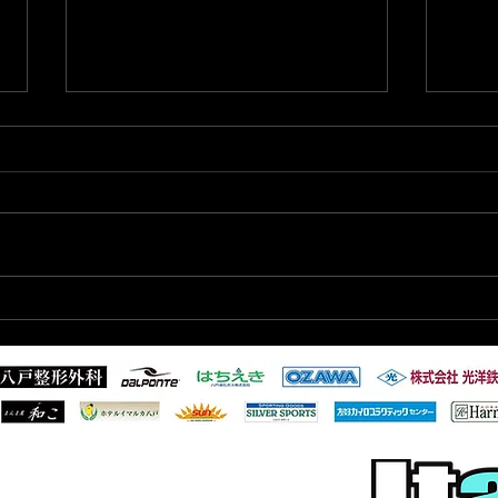
2025/11/8 新加入選手のお知
[第
らせ
大会
知ら