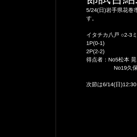
5/24(日)岩手県
す。
イタチカ八戸 ○2-3
1P(0-1)
2P(2-2) 
得点者：No5松本 晃
                  No
次節は6/14(日)