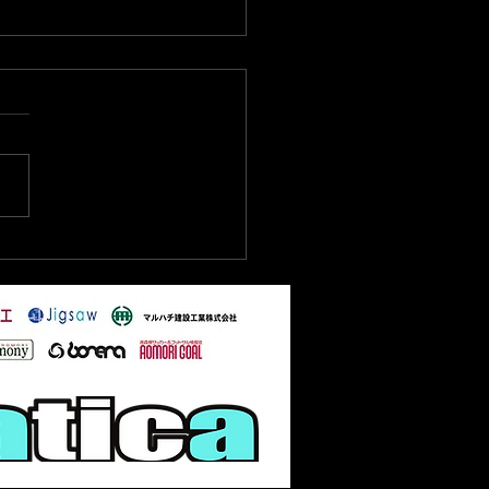
6/6/28 東北フットサルリ
1部 第3節試合結果