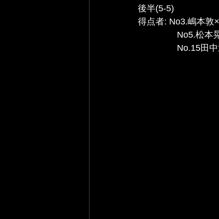
後半(5-5) 
得点者: No3.嶋本敦×
                No
                No.1