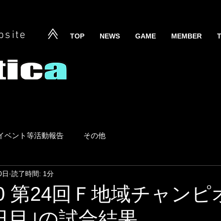
bsite
TOP
NEWS
GAME
MEMBER
イベント等活動報告
その他
0日
読了時間: 1分
2/10 第24回Ｆ地域チャン
日目｣の試合結果