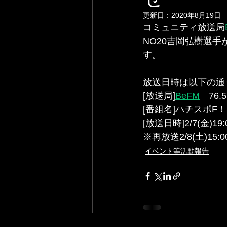
更新日：
2020年8月19日
﻿コミュニティ放送局
NO20吉岡弘樹選
す。
放送日時は以下の通りと
[放送局]
BeFM
　76.5
[番組名]ハチスポF！ 
[放送日時]2/7(金)
※再放送2/8(土)15:0
イベント等活動報告