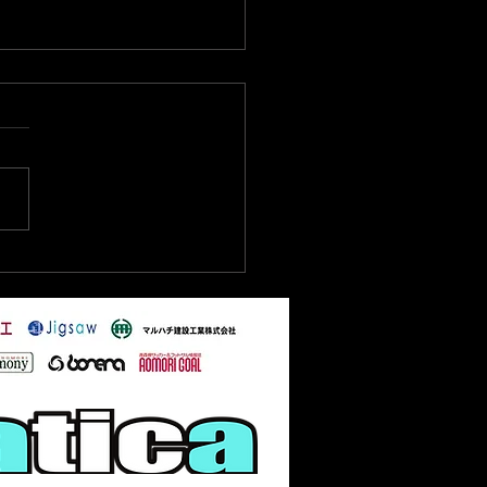
6/6/14 東北フットサルリ
1部 第2節試合結果