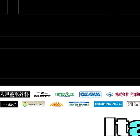
2026/6/28 東北フットサルリ
202
ーグ1部 第3節試合結果
ーグ