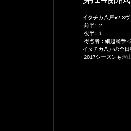
イタチカ八戸●2-3
 前半1-2
 後半1-1
 得点者：細越勝恭×
イタチカ八戸の全日
 2017シーズンも