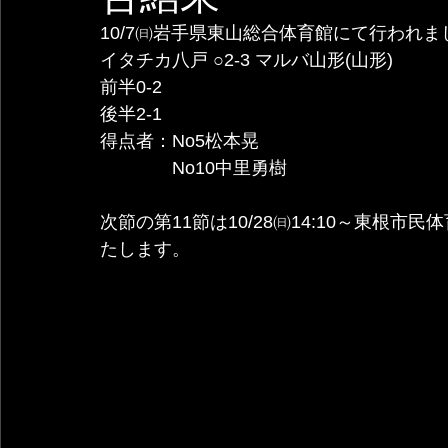
10/7㈰岩手県東山総合体育館にて行われま
イタチカ八戸 ○2-3 マルバ山形(山形)          
前半0-2            
後半2-1         
得点者：No5松本晃
　　　　No10中里勇樹                       
次節の第11節は10/28㈰14:10～東根
たします。